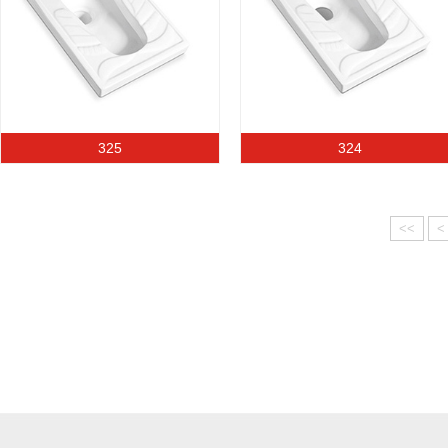
325
324
<<
<