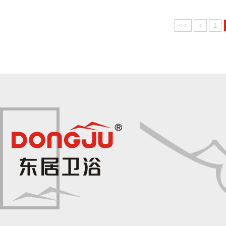
<<
<
1